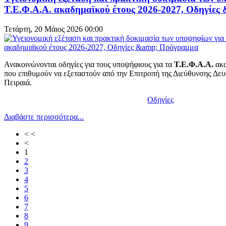
Τ.Ε.Φ.Α.Α. ακαδημαϊκού έτους 2026-2027, Οδηγίες
Τετάρτη, 20 Μάιος 2026 00:00
Ανακοινώνονται οδηγίες για τους υποψήφιους για τα
Τ.Ε.Φ.Α.Α.
ακα
που επιθυμούν να εξεταστούν από την Επιτροπή της Διεύθυνσης Δε
Πειραιά.
Οδηγίες
Διαβάστε περισσότερα...
< <
<
1
2
3
4
5
6
7
8
9