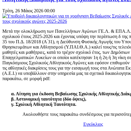
Τρίτη, 26 Μάιος 2026 00:00
Μετά την ολοκλήρωση των Πανελλήνιων Αγώνων ΓΕ.Λ. & ΕΠΑ.Λ.
σχολικού έτους 2025-2026 και έχοντας υπόψη την περίπτωση δ της
35 του Π.Δ. 18/2018 (Α ́31), η Διεύθυνση Φυσικής Αγωγής του Υπου
Θρησκευμάτων και Αθλητισμού (Υ.ΠΑΙ.Θ.Α.) καλεί τους/τις τελειόφ
μαθητές και μαθήτριες, κατά το τρέχον σχολικό έτος, των Δημόσιων 
Επαγγελματικών Λυκείων οι οποίοι κατέκτησαν 1η ή 2η ή 3η νίκη σ
Παγκόσμιους Σχολικούς Αθλητικούς Αγώνες και εφόσον επιθυμούν 
τις αθλητικές διακρίσεις τους για την εισαγωγή τους στα Ανώτατα Ε
(Α.Ε.Ι.) να υποβάλλουν στην υπηρεσία μας τα σχετικά δικαιολογητι
παρακάτω, σε μορφή pdf:
α. Αίτηση για έκδοση Βεβαίωσης Σχολικής Αθλητικής Διάκρ
β. Αστυνομική ταυτότητα (δύο όψεις),
γ. Σχολική Αθλητική Ταυτότητα.
Ακολουθήστε τους παρακάτω συνδέσμους για περισσότερ
Εγκύκλιος