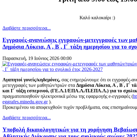
Καλό καλοκαίρι :)
Διαβάστε περισσότερα...
Eγγραφές-ανανεώσεις εγγραφών-μετεγγραφές των μα
Δημόσια Λύκεια, Α ́, Β ́, Γ ́ τάξη ημερησίου για το σ
Παρασκευή, 19 Ιούνιος 2026 00:00
Αγαπητοί γονείς/κηδεμόνες,
σας ενημερώνουμε ότι οι εγγραφές-αν
μετεγγραφές των μαθητών/τριών στα
Δημόσια Λύκεια, Α ́, Β ́, Γ ́ τ
και Γ ́ τάξη εσπερινού, (ΓΕ.Λ.1/ΕΠΑ.Λ./Π.ΕΠΑ.Λ.) για το σχολι
πραγματοποιηθούν ηλεκτρονικά μέσω της εφαρμογής e-εγγραφές (
ht
eggrafes.minedu.gov.gr
).
Προκειμένου να αποφευχθούν τυχόν προβλήματα, σας επισημαίνουμ
Διαβάστε περισσότερα...
Υποβολή δικαιολογητικών για τη χορήγηση Βεβαίωσ
Αθλητικής Διάκρισης για τους σχολικούς αγώνες 202