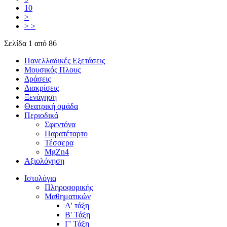
10
>
> >
Σελίδα 1 από 86
Πανελλαδικές Εξετάσεις
Μουσικός Πλους
Δράσεις
Διακρίσεις
Ξενάγηση
Θεατρική ομάδα
Περιοδικά
Σφεντόνα
Παρατέταρτο
Τέσσερα
MgZn4
Αξιολόγηση
Ιστολόγια
Πληροφορικής
Μαθηματικών
Α' τάξη
Β' Τάξη
Γ' Τάξη