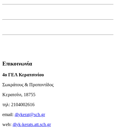
Επικοινωνία
4ο ΓΕΛ Κερατσινίου
Σωκράτους & Προποντίδος
Κερατσίνι, 18755
τηλ: 2104002616
email:
4lykerat@sch.gr
web:
4lyk-kerats.att.sch.gr