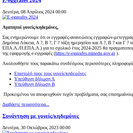
E-eggrafes 2024
Δευτέρα, 08 Απρίλιος 2024 00:00
Αγαπητοί γονείς/κηδεμόνες,
Σας ενημερώνουμε ότι οι εγγραφές-ανανεώσεις εγγραφών-μετεγγρα
Δημόσια Λύκεια, Α ?, Β ?, Γ ? τάξη ημερησίου και Α ?, Β ? και Γ ? 
ΕΠΑ.Λ./Π.ΕΠΑ.Λ.) για το σχολικό έτος 2024-2025 θα πραγματοπο
της εφαρμογής e-εγγραφές (
https://e-eggrafes.minedu.gov.gr
).
Ακολουθήστε τους παρακάτω συνδέσμους περισσότερες πληροφορίε
Επιστολή προς τους γονείς/κηδεμόνες
Υπεύθυνη δήλωση Α
Υπεύθυνη δήλωση Β
Προκειμένου να αποφευχθούν τυχόν προβλήματα, σας επισημαίνου
Διαβάστε περισσότερα...
Συνάντηση με γονείς/κηδεμόνες
Δευτέρα, 30 Οκτώβριος 2023 00:00