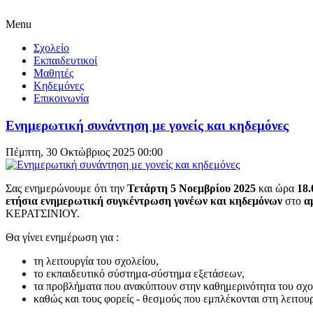
Menu
Σχολείο
Εκπαιδευτικοί
Μαθητές
Κηδεμόνες
Επικοινωνία
Ενημερωτική συνάντηση με γονείς και κηδεμόνες
Πέμπτη, 30 Οκτώβριος 2025 00:00
Σας ενημερώνουμε ότι την
Τετάρτη 5 Νοεμβρίου 2025
και ώρα
18.
ετήσια ενημερωτική συγκέντρωση γονέων και κηδεμόνων
στο
α
ΚΕΡΑΤΣΙΝΙΟΥ.
Θα γίνει ενημέρωση για :
τη λειτουργία του σχολείου,
το εκπαιδευτικό σύστημα-σύστημα εξετάσεων,
τα προβλήματα που ανακύπτουν στην καθημερινότητα του σχο
καθώς και τους φορείς - θεσμούς που εμπλέκονται στη λειτουρ