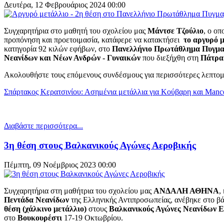
Δευτέρα, 12 Φεβρουάριος 2024 00:00
Συγχαρητήρια στο μαθητή του σχολείου μας
Μάντσε Τζούλιο
, ο ο
προπόνηση και προετοιμασία, κατάφερε να κατακτήσει
το αργυρό μ
κατηγορία 92 κιλών εφήβων, στο
Πανελλήνιο Πρωτάθλημα Πυγμα
Νεανίδων και Νέων Ανδρών - Γυναικών
που διεξήχθη στη
Πάτρα
Ακολουθήστε τους επόμενους συνδέσμους για περισσότερες λεπτομέ
Σπάρτακος Κερατσινίου: Ασημένια μετάλλια για Κούβαρη και Manc
Διαβάστε περισσότερα...
3η θέση στους Βαλκανικούς Αγώνες Αεροβικής
Πέμπτη, 09 Νοέμβριος 2023 00:00
Συγχαρητήρια στη μαθήτρια του σχολείου μας
ΑΝΔΑΛΗ ΑΘΗΝΑ
,
Πεντάδα Νεανίδων
της Ελληνικής Αντιπροσωπείας, ανέβηκε στο β
θέση (χάλκινο μετάλλιο)
στους
Βαλκανικούς Αγώνες Νεανίδων Ε
στο
Βουκουρέστι
17-19 Οκτωβρίου.